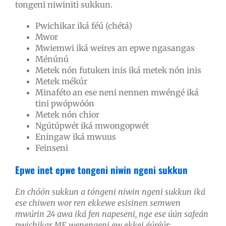
tongeni niwiniti sukkun.
Pwichikar iká féú (chétá)
Mwor
Mwiemwi iká weires an epwe ngasangas
Ménúnú
Metek nón futuken inis iká metek nón inis
Metek mékúr
Minaféto an ese neni nennen mwéngé iká
tini pwópwóón
Metek nón chior
Ngútúpwét iká mwongopwét
Eningaw iká mwuus
Feinseni
Epwe inet epwe tongeni niwin ngeni sukkun
En chóón sukkun a tóngeni niwin ngeni sukkun iká
ese chiwen wor ren ekkewe esisinen semwen
mwúrin 24 awa iká fen napeseni, nge ese úún safeán
pwichikar ME wenengeni ew ekkei éúréúr: