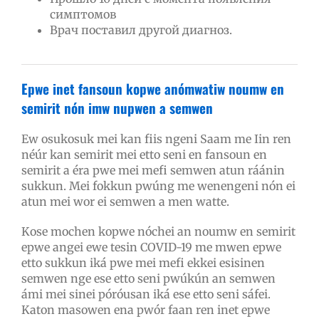
симптомов
Врач поставил другой диагноз.
Epwe inet fansoun kopwe anómwatiw noumw en
semirit nón imw nupwen a semwen
Ew osukosuk mei kan fiis ngeni Saam me Iin ren
néúr kan semirit mei etto seni en fansoun en
semirit a éra pwe mei mefi semwen atun ráánin
sukkun. Mei fokkun pwúng me wenengeni nón ei
atun mei wor ei semwen a men watte.
Kose mochen kopwe nóchei an noumw en semirit
epwe angei ewe tesin COVID-19 me mwen epwe
etto sukkun iká pwe mei mefi ekkei esisinen
semwen nge ese etto seni pwúkún an semwen
ámi mei sinei póróusan iká ese etto seni sáfei.
Katon masowen ena pwór faan ren inet epwe