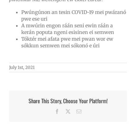
Pwúngúnon an tesin COVID-19 mei pwáranó
pwe ese uri
A mwúrin engon ráán seni ewin ráán a
kerán poputa ngeni esisinen ei semwen
Tóktér mei afata pwe mei pwan wor ew
sókkun semwen mei sókonó e úri
July 1st, 2021
Share This Story, Choose Your Platform!
Facebook
X
Email