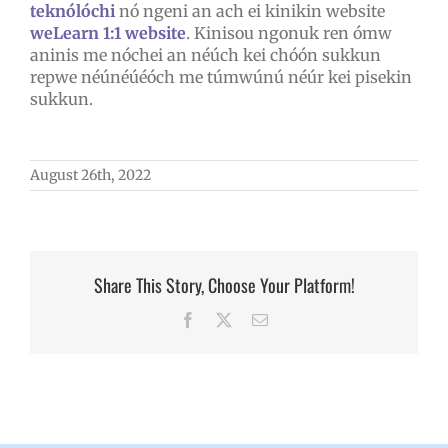
teknólóchi
nó ngeni an ach ei kinikin website
weLearn 1:1 website
. Kinisou ngonuk ren ómw
aninis me nóchei an néúch kei chóón sukkun
repwe néúnéúéóch me túmwúnú néúr kei pisekin
sukkun.
August 26th, 2022
Share This Story, Choose Your Platform!
Facebook
X
Email