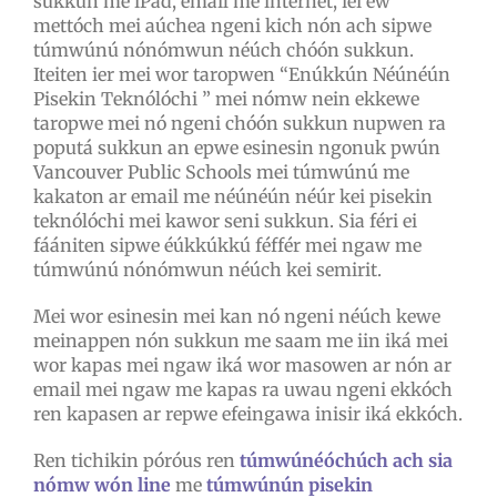
sukkun me iPad, email me internet, iei ew
mettóch mei aúchea ngeni kich nón ach sipwe
túmwúnú nónómwun néúch chóón sukkun.
Iteiten ier mei wor taropwen “Enúkkún Néúnéún
Pisekin Teknólóchi ” mei nómw nein ekkewe
taropwe mei nó ngeni chóón sukkun nupwen ra
poputá sukkun an epwe esinesin ngonuk pwún
Vancouver Public Schools mei túmwúnú me
kakaton ar email me néúnéún néúr kei pisekin
teknólóchi mei kawor seni sukkun. Sia féri ei
fáániten sipwe éúkkúkkú féffér mei ngaw me
túmwúnú nónómwun néúch kei semirit.
Mei wor esinesin mei kan nó ngeni néúch kewe
meinappen nón sukkun me saam me iin iká mei
wor kapas mei ngaw iká wor masowen ar nón ar
email mei ngaw me kapas ra uwau ngeni ekkóch
ren kapasen ar repwe efeingawa inisir iká ekkóch.
Ren tichikin póróus ren
túmwúnéóchúch ach sia
nómw wón line
me
túmwúnún pisekin