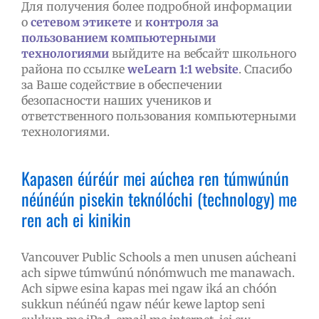
Для получения более подробной информации
о
сетевом этикете
и
контроля за
пользованием компьютерными
технологиями
выйдите на вебсайт школьного
района по ссылке
weLearn 1:1 website
. Спасибо
за Ваше содействие в обеспечении
безопасности наших учеников и
ответственного пользования компьютерными
технологиями.
Kapasen éúréúr mei aúchea ren túmwúnún
néúnéún pisekin teknólóchi (technology) me
ren ach ei kinikin
Vancouver Public Schools a men unusen aúcheani
ach sipwe túmwúnú nónómwuch me manawach.
Ach sipwe esina kapas mei ngaw iká an chóón
sukkun néúnéú ngaw néúr kewe laptop seni