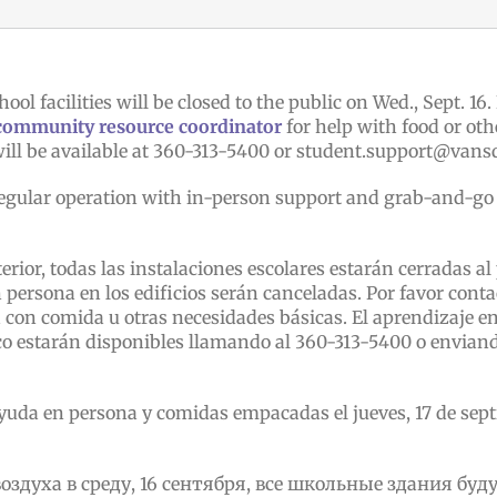
chool facilities will be closed to the public on Wed., Sept.
community resource coordinator
for help with food or oth
will be available at 360-313-5400 or student.support@vansd
to regular operation with in-person support and grab-and-go
erior, todas las instalaciones escolares estarán cerradas al
ersona en los edificios serán canceladas. Por favor cont
 con comida u otras necesidades básicas. El aprendizaje en
nico estarán disponibles llamando al 360-313-5400 o envia
r ayuda en persona y comidas empacadas el jueves, 17 de sep
воздуха в среду, 16 сентября, все школьные здания бу