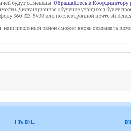
нчей будут отменены.
Обращайтесь к Координатору р
мости. Дистанционное обучение учащихся будет пров
ону 360-313-5400 или по электронной почте student.s
бря, наш школьный район сможет вновь оказывать по
HOW DO I…
DO