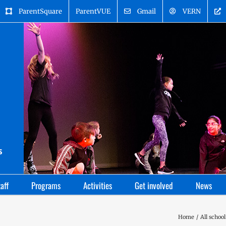
ParentSquare
ParentVUE
Gmail
VERN
aff
Programs
Activities
Get involved
News
Home
All school