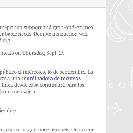
 16. In-person support and grab-and-go meal
er basic needs. Remote instruction will
.org.
 meals on Thursday, Sept. 17.
 público el miércoles, 16 de septiembre. La
acte a una
coordinadora de recursos
 línea desde casa continuará para los
ndo un mensaje a
tiembre.
дут закрыты для посетителей. Оказание