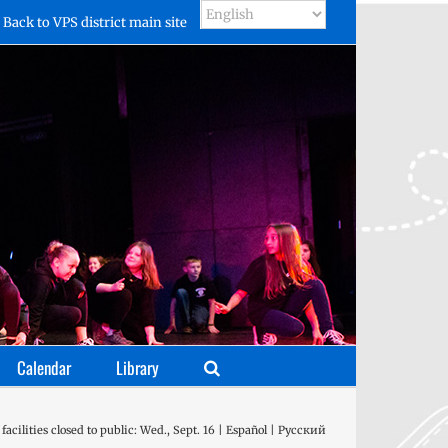
Back to VPS district main site
Calendar
Library
 facilities closed to public: Wed., Sept. 16 | Español | Русский